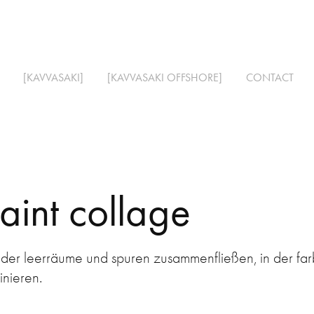
[KAVVASAKI]
[KAVVASAKI OFFSHORE]
CONTACT
aint collage
n der leerräume und spuren zusammenfließen, in der f
inieren.