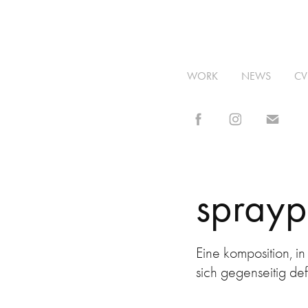
WORK
NEWS
CV
sprayp
Eine komposition, i
sich gegenseitig def