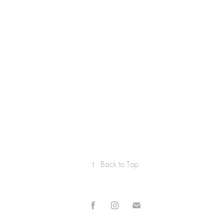
↑
Back to Top