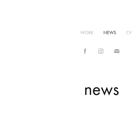
WORK
NEWS
CV
news