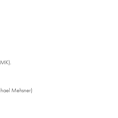
STMK).
ichael Mehsner)