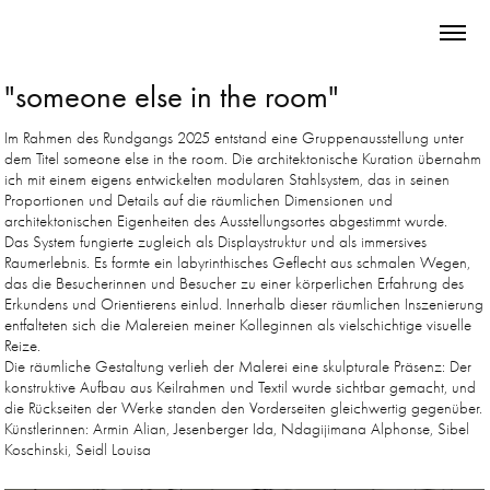
"someone else in the room"
Im Rahmen des Rundgangs 2025 entstand eine Gruppenausstellung unter
dem Titel someone else in the room. Die architektonische Kuration übernahm
ich mit einem eigens entwickelten modularen Stahlsystem, das in seinen
Proportionen und Details auf die räumlichen Dimensionen und
architektonischen Eigenheiten des Ausstellungsortes abgestimmt wurde.
Das System fungierte zugleich als Displaystruktur und als immersives
Raumerlebnis. Es formte ein labyrinthisches Geflecht aus schmalen Wegen,
das die Besucherinnen und Besucher zu einer körperlichen Erfahrung des
Erkundens und Orientierens einlud. Innerhalb dieser räumlichen Inszenierung
entfalteten sich die Malereien meiner Kolleginnen als vielschichtige visuelle
Reize.
Die räumliche Gestaltung verlieh der Malerei eine skulpturale Präsenz: Der
konstruktive Aufbau aus Keilrahmen und Textil wurde sichtbar gemacht, und
die Rückseiten der Werke standen den Vorderseiten gleichwertig gegenüber.
Künstlerinnen: Armin Alian, Jesenberger Ida, Ndagijimana Alphonse, Sibel
Koschinski, Seidl Louisa