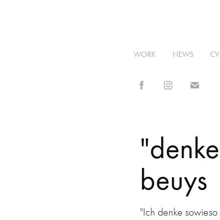
WORK
NEWS
CV
"denke
beuys
"Ich denke sowieso 